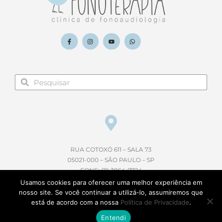
RUA COTOXÓ 611 – SALA 73
05021-000 – SÃO PAULO – SP
FONE: (11) 3864-7724
Usamos cookies para oferecer uma melhor experiência em
nosso site. Se você continuar a utilizá-lo, assumiremos que
está de acordo com a nossa
Política de Privacidade
.
© FONOTERAPIA - TODOS OS DIREITOS RESERVADOS.
Entendi
FEITO COM
POR AGRIDOCE DESIGN.