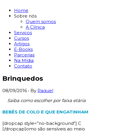
Home
Sobre nós
Quem somos
A Clínica
Serviços
Cursos
Artigos
E-Books
Parcerias
Na Mídia
Contato
Brinquedos
08/09/2016
• By
Raquel
Saiba como escolher por faixa etária
BEBÊS DE COLO E QUE ENGATINHAM
[dropcap style=”no-background”] C
[/dropcap]omo são sensíveis ao meio