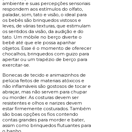
ambiente e suas percepções sensoriais
respondem aos estímulos do olfato,
paladar, som, tato e visão, o ideal para
os bebês são brinquedos vistosos e
leves, de várias texturas, que estimulam
os sentidos da visão, da audição e do
tato. Um móbile no berço diverte o
bebê até que ele possa apanhar
objetos. Esse é o momento de oferecer
chocalhos, brinquedos com guizo para
apertar ou um trapézio de berço para
exercitar-se.
Bonecas de tecido e animaizinhos de
pelúcia feitos de materiais atóxicos e
não inflamáveis são gostosos de tocar e
abraçar, mas não servem para chupar
ou morder. As costuras devem ser
resistentes e olhos e narizes devem
estar firmemente costurados. Também
são boas opções os fios contendo
contas grandes para morder e bater,
assim como brinquedos flutuantes para
o banho.