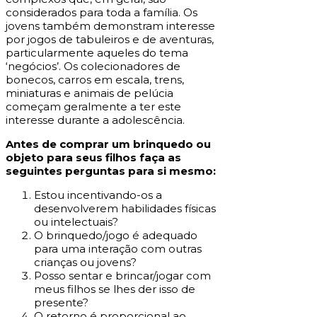
considerados para toda a família. Os
jovens também demonstram interesse
por jogos de tabuleiros e de aventuras,
particularmente aqueles do tema
‘negócios’. Os colecionadores de
bonecos, carros em escala, trens,
miniaturas e animais de pelúcia
começam geralmente a ter este
interesse durante a adolescência.
Antes de comprar um brinquedo ou
objeto para seus filhos faça as
seguintes perguntas para si mesmo:
Estou incentivando-os a
desenvolverem habilidades físicas
ou intelectuais?
O brinquedo/jogo é adequado
para uma interação com outras
crianças ou jovens?
Posso sentar e brincar/jogar com
meus filhos se lhes der isso de
presente?
O retorno é proporcional ao