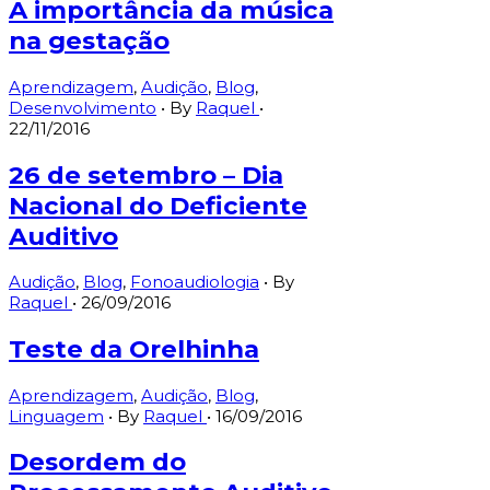
A importância da música
na gestação
Aprendizagem
,
Audição
,
Blog
,
Desenvolvimento
• By
Raquel
•
22/11/2016
26 de setembro – Dia
Nacional do Deficiente
Auditivo
Audição
,
Blog
,
Fonoaudiologia
• By
Raquel
•
26/09/2016
Teste da Orelhinha
Aprendizagem
,
Audição
,
Blog
,
Linguagem
• By
Raquel
•
16/09/2016
Desordem do