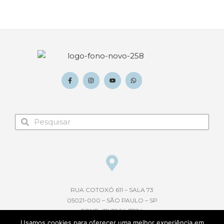
RUA COTOXÓ 611 – SALA 73
05021-000 – SÃO PAULO – SP
FONE: (11) 3864-7724
Usamos cookies para oferecer uma melhor experiência em